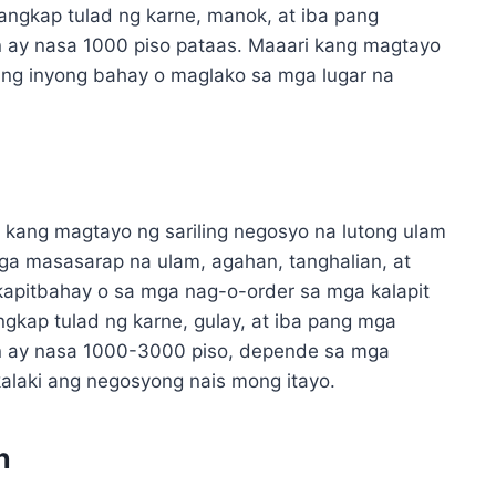
ngkap tulad ng karne, manok, at iba pang
 ay nasa 1000 piso pataas. Maaari kang magtayo
p ng inyong bahay o maglako sa mga lugar na
 kang magtayo ng sariling negosyo na lutong ulam
ga masasarap na ulam, agahan, tanghalian, at
kapitbahay o sa mga nag-o-order sa mga kalapit
gkap tulad ng karne, gulay, at iba pang mga
n ay nasa 1000-3000 piso, depende sa mga
alaki ang negosyong nais mong itayo.
n