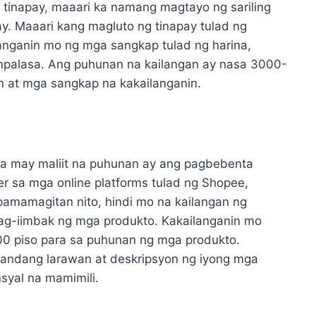
g tinapay, maaari ka namang magtayo ng sariling
y. Maaari kang magluto ng tinapay tulad ng
langanin mo ng mga sangkap tulad ng harina,
ampalasa. Ang puhunan na kailangan ay nasa 3000-
 at mga sangkap na kakailanganin.
na may maliit na puhunan ay ang pagbebenta
er sa mga online platforms tulad ng Shopee,
amamagitan nito, hindi mo na kailangan ng
pag-iimbak ng mga produkto. Kakailanganin mo
0 piso para sa puhunan ng mga produkto.
andang larawan at deskripsyon ng iyong mga
syal na mamimili.