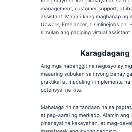
Kung mayroon kang kakayahan sa mga 
management, customer support, at iba
assistant. Maaari kang maghanap ng m
Upwork, Freelancer, o Onlinejobs.ph.
simulan ang pagiging virtual assistant.
Karagdagang 
Ang mga nabanggit na negosyo ay mg
maaaring subukan sa inyong bahay ga
praktikal at madaling i-implementa n
potensyal na kita.
Mahalaga rin na tandaan na sa pagta
at pag-aaral ng merkado. Alamin ang 
pinansyal na kakayahan, at mag-devel
mapalawak ang inyong negosyo.