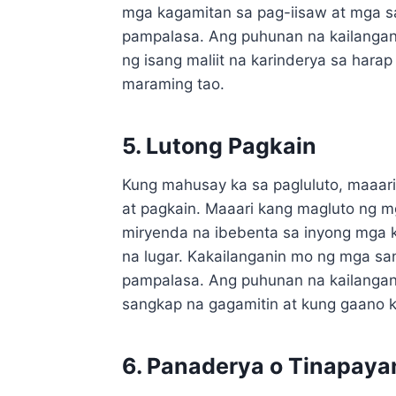
mga kagamitan sa pag-iisaw at mga sa
pampalasa. Ang puhunan na kailangan
ng isang maliit na karinderya sa hara
maraming tao.
5. Lutong Pagkain
Kung mahusay ka sa pagluluto, maaari
at pagkain. Maaari kang magluto ng m
miryenda na ibebenta sa inyong mga 
na lugar. Kakailanganin mo ng mga san
pampalasa. Ang puhunan na kailanga
sangkap na gagamitin at kung gaano k
6. Panaderya o Tinapaya