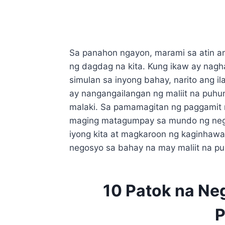
Sa panahon ngayon, marami sa atin a
ng dagdag na kita. Kung ikaw ay nag
simulan sa inyong bahay, narito ang i
ay nangangailangan ng maliit na puhu
malaki. Sa pamamagitan ng paggamit n
maging matagumpay sa mundo ng nego
iyong kita at magkaroon ng kaginhaw
negosyo sa bahay na may maliit na pu
10 Patok na Ne