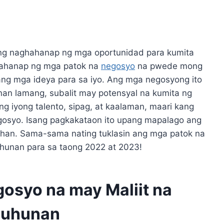
ng naghahanap ng mga oportunidad para kumita
hahanap ng mga patok na
negosyo
na pwede mong
lang mga ideya para sa iyo. Ang mga negosyong ito
nan lamang, subalit may potensyal na kumita ng
g iyong talento, sipag, at kaalaman, maari kang
syo. Isang pagkakataon ito upang mapalago ang
ahan. Sama-sama nating tuklasin ang mga patok na
hunan para sa taong 2022 at 2023!
gosyo na may Maliit na
Puhunan