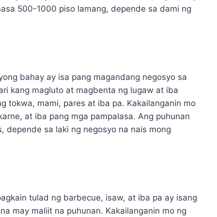
nasa 500-1000 piso lamang, depende sa dami ng
nyong bahay ay isa pang magandang negosyo sa
ri kang magluto at magbenta ng lugaw at iba
ng tokwa, mami, pares at iba pa. Kakailanganin mo
 karne, at iba pang mga pampalasa. Ang puhunan
s, depende sa laki ng negosyo na nais mong
gkain tulad ng barbecue, isaw, at iba pa ay isang
na may maliit na puhunan. Kakailanganin mo ng