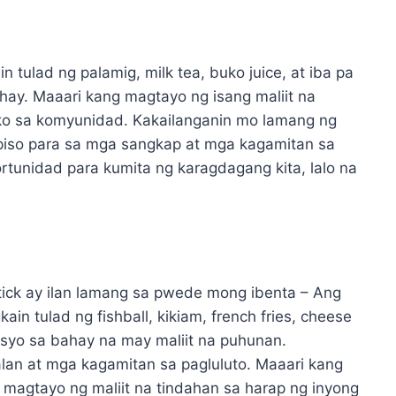
 tulad ng palamig, milk tea, buko juice, at iba pa
hay. Maaari kang magtayo ng isang maliit na
ko sa komyunidad. Kakailanganin mo lamang ng
piso para sa mga sangkap at mga kagamitan sa
rtunidad para kumita ng karagdagang kita, lalo na
 stick ay ilan lamang sa pwede mong ibenta – Ang
in tulad ng fishball, kikiam, french fries, cheese
gosyo sa bahay na may maliit na puhunan.
alan at mga kagamitan sa pagluluto. Maaari kang
magtayo ng maliit na tindahan sa harap ng inyong