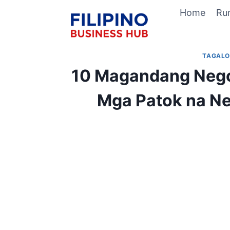
Skip
Home
Ru
to
content
TAGAL
10 Magandang Negos
Mga Patok na Ne