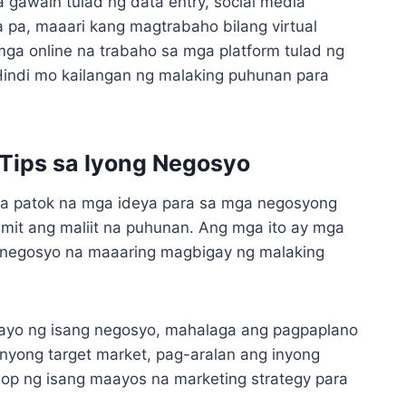
gawain tulad ng data entry, social media
 pa, maaari kang magtrabaho bilang virtual
ga online na trabaho sa mga platform tulad ng
 Hindi mo kailangan ng malaking puhunan para
Tips sa Iyong Negosyo
a patok na mga ideya para sa mga negosyong
mit ang maliit na puhunan. Ang mga ito ay mga
a negosyo na maaaring magbigay ng malaking
tayo ng isang negosyo, mahalaga ang pagpaplano
inyong target market, pag-aralan ang inyong
op ng isang maayos na marketing strategy para