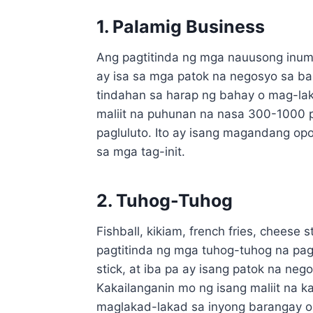
1. Palamig Business
Ang pagtitinda ng mga nauusong inumin
ay isa sa mga patok na negosyo sa ba
tindahan sa harap ng bahay o mag-la
maliit na puhunan na nasa 300-1000 
pagluluto. Ito ay isang magandang opo
sa mga tag-init.
2. Tuhog-Tuhog
Fishball, kikiam, french fries, cheese
pagtitinda ng mga tuhog-tuhog na pagka
stick, at iba pa ay isang patok na ne
Kakailanganin mo ng isang maliit na k
maglakad-lakad sa inyong barangay o 