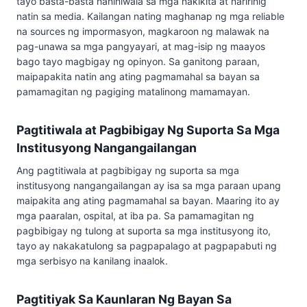
tayo basta-basta naniniwala sa mga nakikita at naririnig
natin sa media. Kailangan nating maghanap ng mga reliable
na sources ng impormasyon, magkaroon ng malawak na
pag-unawa sa mga pangyayari, at mag-isip ng maayos
bago tayo magbigay ng opinyon. Sa ganitong paraan,
maipapakita natin ang ating pagmamahal sa bayan sa
pamamagitan ng pagiging matalinong mamamayan.
Pagtitiwala at Pagbibigay Ng Suporta Sa Mga
Institusyong Nangangailangan
Ang pagtitiwala at pagbibigay ng suporta sa mga
institusyong nangangailangan ay isa sa mga paraan upang
maipakita ang ating pagmamahal sa bayan. Maaring ito ay
mga paaralan, ospital, at iba pa. Sa pamamagitan ng
pagbibigay ng tulong at suporta sa mga institusyong ito,
tayo ay nakakatulong sa pagpapalago at pagpapabuti ng
mga serbisyo na kanilang inaalok.
Pagtitiyak Sa Kaunlaran Ng Bayan Sa