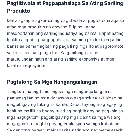
Pagtitiwala at Pagpapahalaga Sa Ating Sariling
Produkto
Mahalagang magkaroon ng pagtitiwala at pagpapahalaga sa
ating mga produkto na gawang Pilipino upang
masuportahan ang sariling industriya ng bansa. Dapat nating
ipakita ang ating pagpapahalaga sa mga produkto ng ating
bansa sa pamamagitan ng pagbili ng mga ito at pagpromote
sa kanila sa ibang mga tao. Sa ganitong paraan,
matutulungan natin ang ating sariling ekonomiya at mga
lokal na negosyante.
Pagtulong Sa Mga Nangangailangan
Tungkulin nating tumulong sa mga nangangailangan sa
pamamagitan ng mga donasyon o paglahok sa aktibidad na
magbibigay ng tulong sa kanila. Dapat tayong magbigay ng
kahit na maliliit na bagay tulad ng pagbibigay ng pagkain sa
mga nagugutom, pagbibigay ng mga damit sa mga walang
magagamit, o pagbibigay ng edukasyon sa mga kabataan.
Sa ganitong paraan, maipapakita natin ang pagmamalasakit