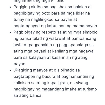
ang interes ng mga Pilipino
Pagiging aktibo sa paglahok sa halalan at
pagbibigay ng boto para sa mga lider na
tunay na naglilingkod sa bayan at
nagtataguyod ng kabutihan ng mamamayan
Pagbibigay ng respeto sa ating mga simbolo
ng bansa tulad ng watawat at pambansang
awit, at pagpapakita ng pagpapahalaga sa
ating mga bayani at kanilang mga nagawa
para sa kalayaan at kasarinlan ng ating
bayan.
JPagiging maayos at disiplinado sa
pagtatapon ng basura at pagmamantini ng
kalinisan sa ating kapaligiran, na siyang
nagbibigay ng magandang imahe at turismo
sa ating bansa.