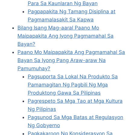
Para Sa Kaunlaran Ng Bayan
Pagpapakita Ng Tamang Disiplina at
Pagmamalasakit Sa Kapwa
Bilang Isang Mag-aaral Paano Mo
Maipapakita Ang Iyong Pagmamahal Sa
Bayan?
Paano Mo Maipapakita Ang Pagmamahal Sa
Bayan Sa Iyong Pang Araw-araw Na
Pamumuhay?
Pagsuporta Sa Lokal Na Produkto Sa
Pamamagitan Ng Pagbili Ng Mga
Produktong Gawa Sa Pilipinas
Pagrespeto Sa Mga Tao at Mga Kultura
Ng Pilipinas
Pagsunod Sa Mga Batas at Regulasyon
Ng Gobyerno
Pagkakaroon Ng Konsiderasyon Sa