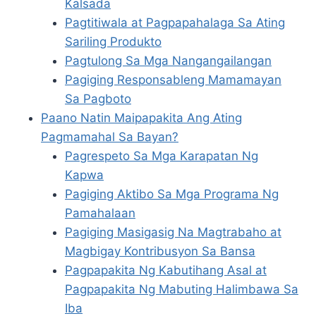
Kalsada
Pagtitiwala at Pagpapahalaga Sa Ating
Sariling Produkto
Pagtulong Sa Mga Nangangailangan
Pagiging Responsableng Mamamayan
Sa Pagboto
Paano Natin Maipapakita Ang Ating
Pagmamahal Sa Bayan?
Pagrespeto Sa Mga Karapatan Ng
Kapwa
Pagiging Aktibo Sa Mga Programa Ng
Pamahalaan
Pagiging Masigasig Na Magtrabaho at
Magbigay Kontribusyon Sa Bansa
Pagpapakita Ng Kabutihang Asal at
Pagpapakita Ng Mabuting Halimbawa Sa
Iba