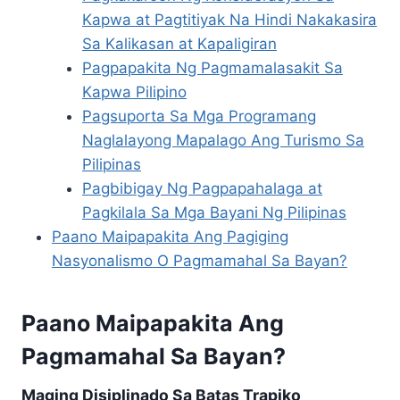
Kapwa at Pagtitiyak Na Hindi Nakakasira
Sa Kalikasan at Kapaligiran
Pagpapakita Ng Pagmamalasakit Sa
Kapwa Pilipino
Pagsuporta Sa Mga Programang
Naglalayong Mapalago Ang Turismo Sa
Pilipinas
Pagbibigay Ng Pagpapahalaga at
Pagkilala Sa Mga Bayani Ng Pilipinas
Paano Maipapakita Ang Pagiging
Nasyonalismo O Pagmamahal Sa Bayan?
Paano Maipapakita Ang
Pagmamahal Sa Bayan?
Maging Disiplinado Sa Batas Trapiko