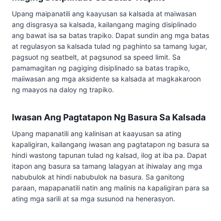
Upang maipanatili ang kaayusan sa kalsada at maiwasan
ang disgrasya sa kalsada, kailangang maging disiplinado
ang bawat isa sa batas trapiko. Dapat sundin ang mga batas
at regulasyon sa kalsada tulad ng paghinto sa tamang lugar,
pagsuot ng seatbelt, at pagsunod sa speed limit. Sa
pamamagitan ng pagiging disiplinado sa batas trapiko,
maiiwasan ang mga aksidente sa kalsada at magkakaroon
ng maayos na daloy ng trapiko.
Iwasan Ang Pagtatapon Ng Basura Sa Kalsada
Upang mapanatili ang kalinisan at kaayusan sa ating
kapaligiran, kailangang iwasan ang pagtatapon ng basura sa
hindi wastong tapunan tulad ng kalsad, ilog at iba pa. Dapat
itapon ang basura sa tamang lalagyan at ihiwalay ang mga
nabubulok at hindi nabubulok na basura. Sa ganitong
paraan, mapapanatili natin ang malinis na kapaligiran para sa
ating mga sarili at sa mga susunod na henerasyon.