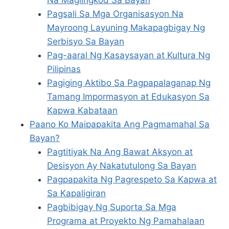
Na Maglingkod Sa Bayan
Pagsali Sa Mga Organisasyon Na
Mayroong Layuning Makapagbigay Ng
Serbisyo Sa Bayan
Pag-aaral Ng Kasaysayan at Kultura Ng
Pilipinas
Pagiging Aktibo Sa Pagpapalaganap Ng
Tamang Impormasyon at Edukasyon Sa
Kapwa Kabataan
Paano Ko Maipapakita Ang Pagmamahal Sa
Bayan?
Pagtitiyak Na Ang Bawat Aksyon at
Desisyon Ay Nakatutulong Sa Bayan
Pagpapakita Ng Pagrespeto Sa Kapwa at
Sa Kapaligiran
Pagbibigay Ng Suporta Sa Mga
Programa at Proyekto Ng Pamahalaan