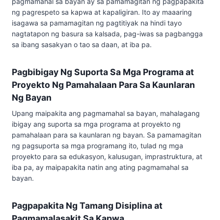
pagmamahal sa bayan ay sa pamamagitan ng pagpapakita
ng pagrespeto sa kapwa at kapaligiran. Ito ay maaaring
isagawa sa pamamagitan ng pagtitiyak na hindi tayo
nagtatapon ng basura sa kalsada, pag-iwas sa pagbangga
sa ibang sasakyan o tao sa daan, at iba pa.
Pagbibigay Ng Suporta Sa Mga Programa at
Proyekto Ng Pamahalaan Para Sa Kaunlaran
Ng Bayan
Upang maipakita ang pagmamahal sa bayan, mahalagang
ibigay ang suporta sa mga programa at proyekto ng
pamahalaan para sa kaunlaran ng bayan. Sa pamamagitan
ng pagsuporta sa mga programang ito, tulad ng mga
proyekto para sa edukasyon, kalusugan, imprastruktura, at
iba pa, ay maipapakita natin ang ating pagmamahal sa
bayan.
Pagpapakita Ng Tamang Disiplina at
Pagmamalasakit Sa Kapwa