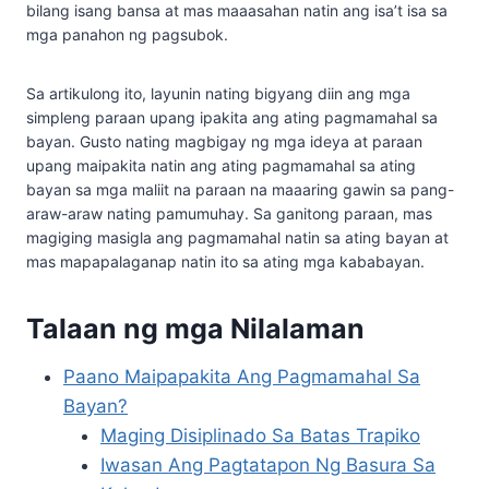
bilang isang bansa at mas maaasahan natin ang isa’t isa sa
mga panahon ng pagsubok.
Sa artikulong ito, layunin nating bigyang diin ang mga
simpleng paraan upang ipakita ang ating pagmamahal sa
bayan. Gusto nating magbigay ng mga ideya at paraan
upang maipakita natin ang ating pagmamahal sa ating
bayan sa mga maliit na paraan na maaaring gawin sa pang-
araw-araw nating pamumuhay. Sa ganitong paraan, mas
magiging masigla ang pagmamahal natin sa ating bayan at
mas mapapalaganap natin ito sa ating mga kababayan.
Talaan ng mga Nilalaman
Paano Maipapakita Ang Pagmamahal Sa
Bayan?
Maging Disiplinado Sa Batas Trapiko
Iwasan Ang Pagtatapon Ng Basura Sa