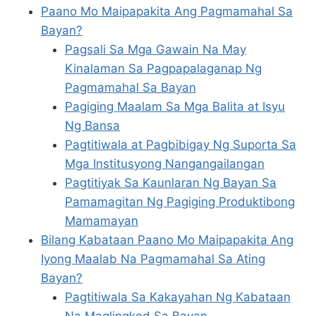
Paano Mo Maipapakita Ang Pagmamahal Sa
Bayan?
Pagsali Sa Mga Gawain Na May
Kinalaman Sa Pagpapalaganap Ng
Pagmamahal Sa Bayan
Pagiging Maalam Sa Mga Balita at Isyu
Ng Bansa
Pagtitiwala at Pagbibigay Ng Suporta Sa
Mga Institusyong Nangangailangan
Pagtitiyak Sa Kaunlaran Ng Bayan Sa
Pamamagitan Ng Pagiging Produktibong
Mamamayan
Bilang Kabataan Paano Mo Maipapakita Ang
Iyong Maalab Na Pagmamahal Sa Ating
Bayan?
Pagtitiwala Sa Kakayahan Ng Kabataan