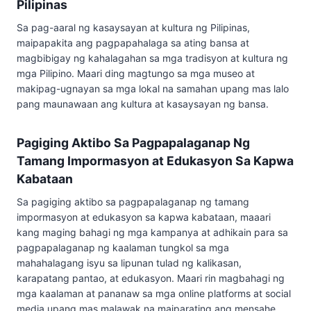
Pilipinas
Sa pag-aaral ng kasaysayan at kultura ng Pilipinas,
maipapakita ang pagpapahalaga sa ating bansa at
magbibigay ng kahalagahan sa mga tradisyon at kultura ng
mga Pilipino. Maari ding magtungo sa mga museo at
makipag-ugnayan sa mga lokal na samahan upang mas lalo
pang maunawaan ang kultura at kasaysayan ng bansa.
Pagiging Aktibo Sa Pagpapalaganap Ng
Tamang Impormasyon at Edukasyon Sa Kapwa
Kabataan
Sa pagiging aktibo sa pagpapalaganap ng tamang
impormasyon at edukasyon sa kapwa kabataan, maaari
kang maging bahagi ng mga kampanya at adhikain para sa
pagpapalaganap ng kaalaman tungkol sa mga
mahahalagang isyu sa lipunan tulad ng kalikasan,
karapatang pantao, at edukasyon. Maari rin magbahagi ng
mga kaalaman at pananaw sa mga online platforms at social
media upang mas malawak na maiparating ang mensahe.