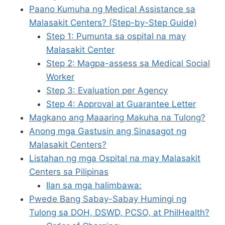
Paano Kumuha ng Medical Assistance sa
Malasakit Centers? (Step-by-Step Guide)
Step 1: Pumunta sa ospital na may
Malasakit Center
Step 2: Magpa-assess sa Medical Social
Worker
Step 3: Evaluation per Agency
Step 4: Approval at Guarantee Letter
Magkano ang Maaaring Makuha na Tulong?
Anong mga Gastusin ang Sinasagot ng
Malasakit Centers?
Listahan ng mga Ospital na may Malasakit
Centers sa Pilipinas
Ilan sa mga halimbawa:
Pwede Bang Sabay-Sabay Humingi ng
Tulong sa DOH, DSWD, PCSO, at PhilHealth?