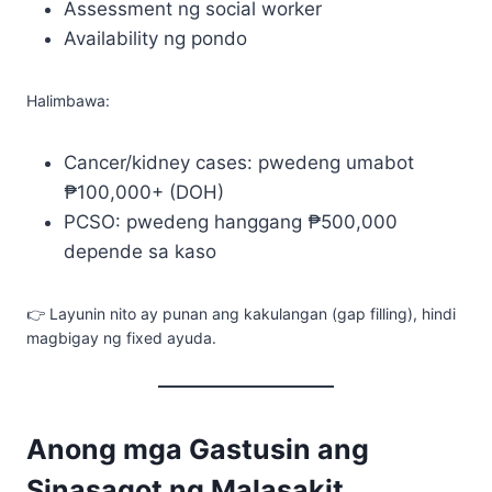
Assessment ng social worker
Availability ng pondo
Halimbawa:
Cancer/kidney cases: pwedeng umabot
₱100,000+ (DOH)
PCSO: pwedeng hanggang ₱500,000
depende sa kaso
👉 Layunin nito ay punan ang kakulangan (gap filling), hindi
magbigay ng fixed ayuda.
Anong mga Gastusin ang
Sinasagot ng Malasakit