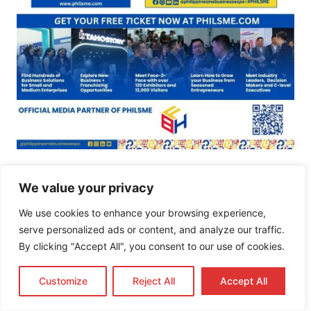
Submit Your Business
We value your privacy
We use cookies to enhance your browsing experience,
Search Button
Search
serve personalized ads or content, and analyze our traffic.
for:
By clicking "Accept All", you consent to our use of cookies.
Customize
Reject All
Accept All